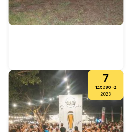
16:00
-
23:00
7
פסטיבל בירה
ב-
ספטמבר
2023
לפרטים