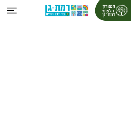
כדורעף
חופים