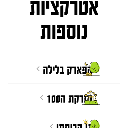
אטרקציות
נוספות
הפארק בלילה
מזרקת ה100