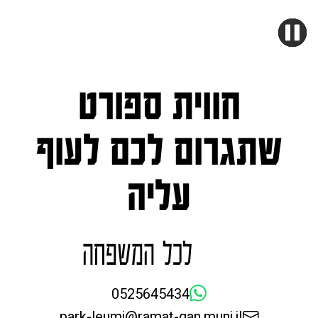
חווית ספורט
שתגרום לכם לעוף
עליה
לכל המשפחה
0525645434
park-leumi@ramat-gan.muni.il